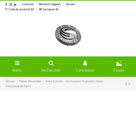
Livraison
Mentions légales
Accueil
Liste de souhaits (
0
)
Comparer (
0
)
0
Menu
Rechercher
Connexion
Panier
Accueil
Pièces détachées
Pneu & Jante
Jante avant 10 pouces metal
(machoire de frein)