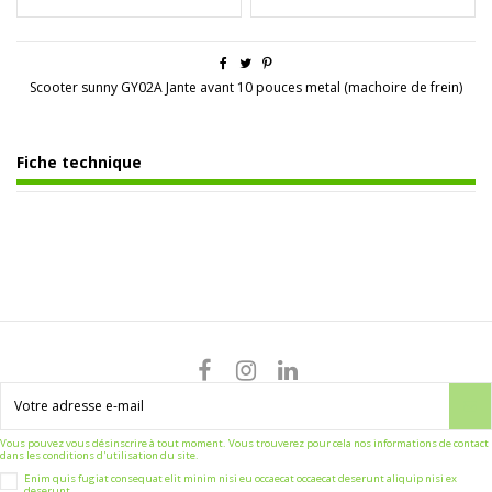
Scooter sunny GY02A Jante avant 10 pouces metal (machoire de frein)
Fiche technique
Vous pouvez vous désinscrire à tout moment. Vous trouverez pour cela nos informations de contact
dans les conditions d'utilisation du site.
Enim quis fugiat consequat elit minim nisi eu occaecat occaecat deserunt aliquip nisi ex
deserunt.