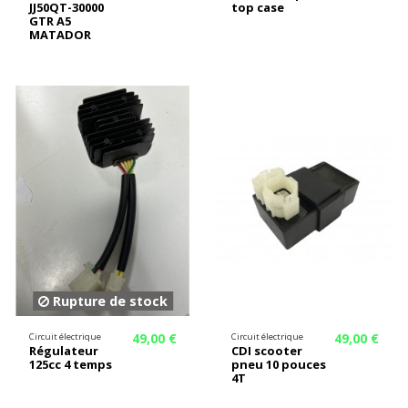
JJ50QT-30000
top case
GTR A5
MATADOR
Rupture de stock
49,00 €
49,00 €
Circuit électrique
Circuit électrique
Régulateur
CDI scooter
125cc 4 temps
pneu 10 pouces
4T