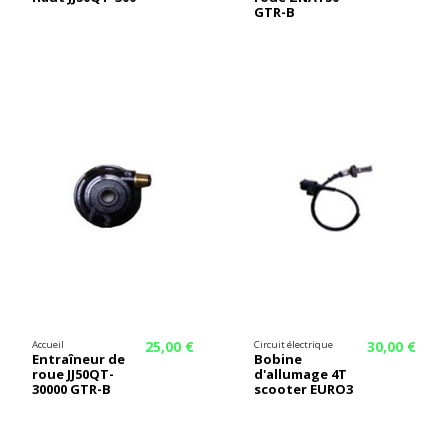
GTR-B
25,00 €
30,00 €
Accueil
Circuit électrique
Entraîneur de
Bobine
roue JJ50QT-
d'allumage 4T
30000 GTR-B
scooter EURO3