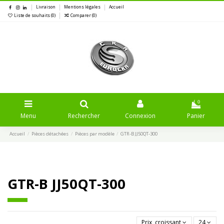
Livraison
Mentions légales
Accueil
Liste de souhaits (
0
)
Comparer (
0
)
0
Menu
Rechercher
Connexion
Panier
Accueil
Pièces détachées
Pièces par modèle
GTR-B JJ50QT-300
GTR-B JJ50QT-300
Prix, croissant
24