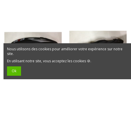
Nous utilisons des cookies pour améliorer votre expérience sur notre
site.
En utilisant notre site, vous acceptez les cookies 🍪.
Ok
59,00 €
59,00 €
Accueil
Accueil
Aile arrière
Aile arrière
droite A5
gauche A5
JJ50QT-30000
JJ50QT-30000