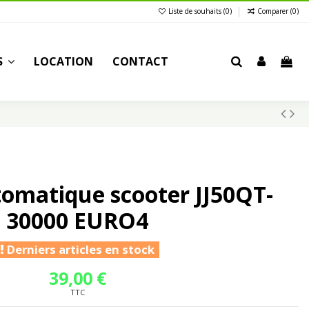
Liste de souhaits (
0
)
Comparer (
0
)
S
LOCATION
CONTACT
tomatique scooter JJ50QT-
30000 EURO4
Derniers articles en stock
39,00 €
TTC