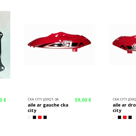
0 €
59,00 €
CKA CITY JJ50QT-3A
CKA CITY JJ50
aile ar gauche cka
aile ar dr
city
city