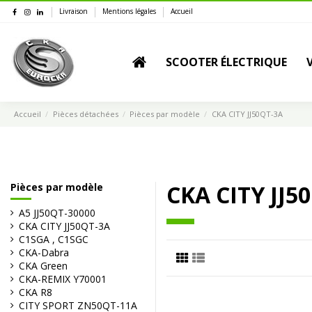
Livraison
Mentions légales
Accueil
SCOOTER ÉLECTRIQUE
Accueil
Pièces détachées
Pièces par modèle
CKA CITY JJ50QT-3A
CKA CITY JJ5
Pièces par modèle
A5 JJ50QT-30000
CKA CITY JJ50QT-3A
C1SGA , C1SGC
CKA-Dabra
CKA Green
CKA-REMIX Y70001
CKA R8
CITY SPORT ZN50QT-11A