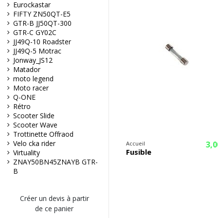
Eurockastar
FIFTY ZN50QT-E5
GTR-B JJ50QT-300
GTR-C GY02C
JJ49Q-10 Roadster
JJ49Q-5 Motrac
Jonway_JS12
Matador
moto legend
Moto racer
Q-ONE
Rétro
Scooter Slide
Scooter Wave
Trottinette Offraod
Velo cka rider
3,0
Accueil
Fusible
Virtuality
ZNAY50BN45ZNAYB GTR-
B
Créer un devis à partir
de ce panier