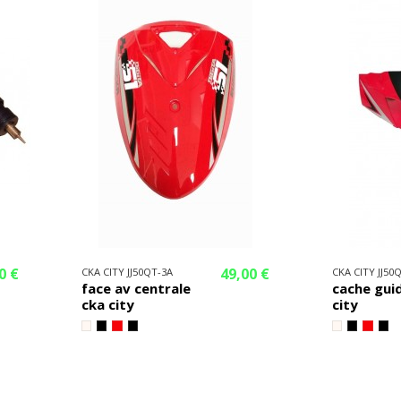
0 €
49,00 €
CKA CITY JJ50QT-3A
CKA CITY JJ50
face av centrale
cache gui
cka city
city