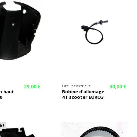
29,00 €
30,00 €
Circuit électrique
p haut
Bobine d'allumage
0
4T scooter EURO3
b !