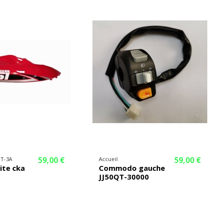
59,00 €
59,00 €
QT-3A
Accueil
oite cka
Commodo gauche
JJ50QT-30000