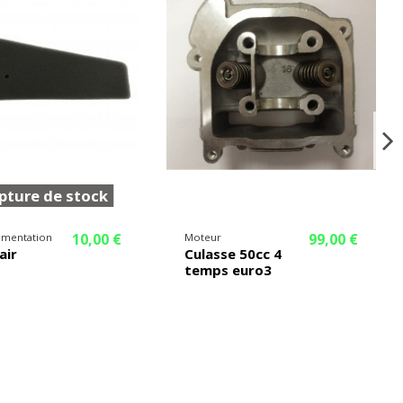
ture de stock
10,00 €
99,00 €
alimentation
Moteur
 air
Culasse 50cc 4
temps euro3