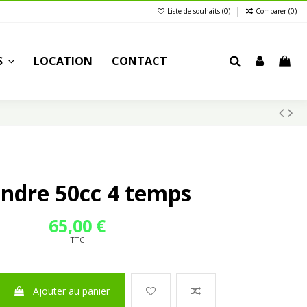
Liste de souhaits (
0
)
Comparer (
0
)
S
LOCATION
CONTACT
indre 50cc 4 temps
65,00 €
TTC
Ajouter au panier