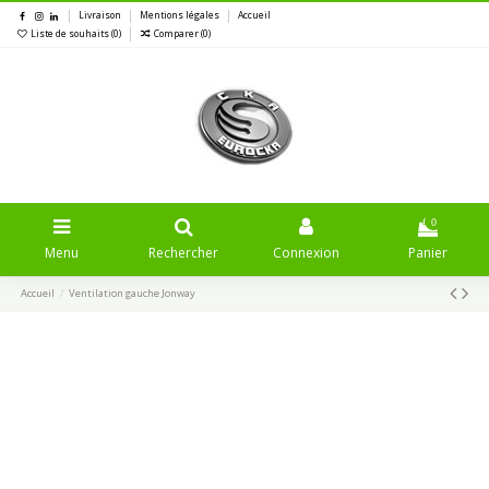
Livraison
Mentions légales
Accueil
Liste de souhaits (
0
)
Comparer (
0
)
0
Menu
Rechercher
Connexion
Panier
Accueil
Ventilation gauche Jonway