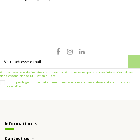
Vous pouvez vous désinscrire à tout moment. Vous trouverez pour cela nos informations de contact
dans les conditions d'utilisation du site.
Enim quis fugiat consequat elit minim nisi eu occaecat occaecat deserunt aliquip nisi ex
deserunt.
Information
Contact us