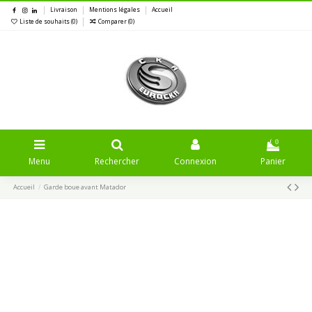
Livraison
Mentions légales
Accueil
Liste de souhaits (
0
)
Comparer (
0
)
0
Menu
Rechercher
Connexion
Panier
Accueil
Garde boue avant Matador