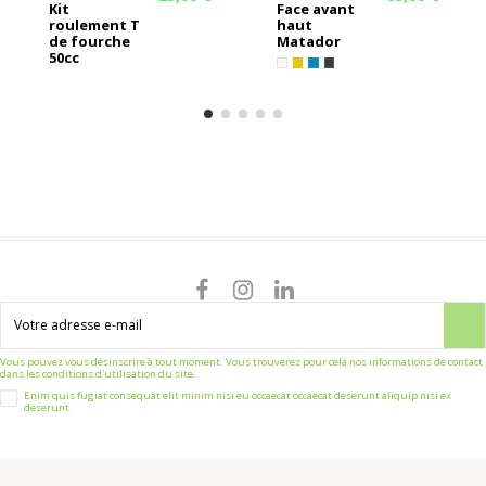
Kit
Face avant
roulement T
haut
de fourche
Matador
50cc
Vous pouvez vous désinscrire à tout moment. Vous trouverez pour cela nos informations de contact
dans les conditions d'utilisation du site.
Enim quis fugiat consequat elit minim nisi eu occaecat occaecat deserunt aliquip nisi ex
deserunt.