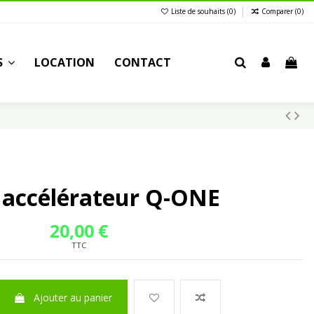
Liste de souhaits (
0
)
Comparer (
0
)
S
LOCATION
CONTACT
 accélérateur Q-ONE
20,00 €
TTC
Ajouter au panier