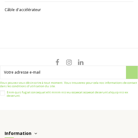
Câble d'accélérateur
Vous pouvez vous désinscrire à tout moment. Vous trouverez pour cela nos informations de contact
dans les conditions d'utilisation du site.
Enim quis fugiat consequat elit minim nisi eu occaecat occaecat deserunt aliquip nisi ex
deserunt.
Information