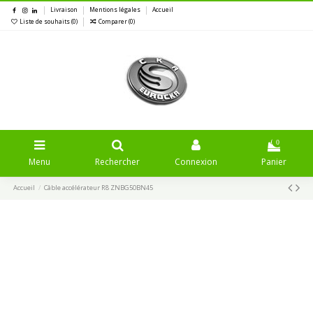
Livraison
Mentions légales
Accueil
Liste de souhaits (
0
)
Comparer (
0
)
0
Menu
Rechercher
Connexion
Panier
Accueil
Câble accélérateur R8 ZNBG50BN45