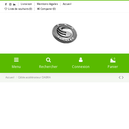
Livraison
Mentions légales
Accueil
Liste de souhaits (
0
)
Comparer (
0
)
0
Menu
Rechercher
Connexion
Panier
Accueil
Câble accélérateur DABRA