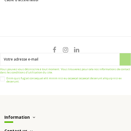
Vous pouvez vous désinscrire à tout moment. Vous trouverez pour cela nos informations de contact
dans les conditions d'utilisation du site.
Enim quis fugiat consequat elit minim nisi eu occaecat occaecat deserunt aliquip nisi ex
deserunt.
Information
Contact us