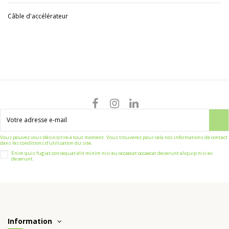
Câble d'accélérateur
Vous pouvez vous désinscrire à tout moment. Vous trouverez pour cela nos informations de contact
dans les conditions d'utilisation du site.
Enim quis fugiat consequat elit minim nisi eu occaecat occaecat deserunt aliquip nisi ex
deserunt.
Information