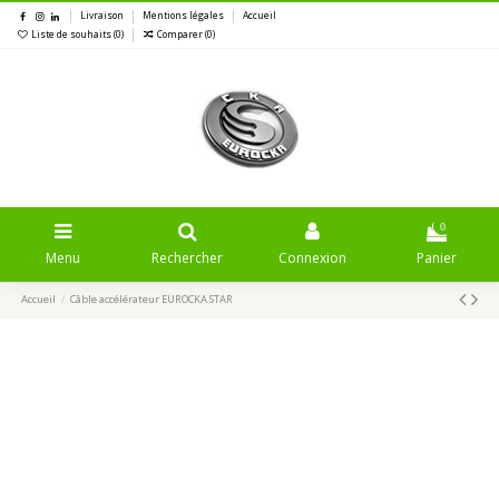
Livraison
Mentions légales
Accueil
Liste de souhaits (
0
)
Comparer (
0
)
0
Menu
Rechercher
Connexion
Panier
Accueil
Câble accélérateur EUROCKA STAR