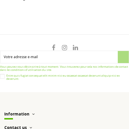
Vous pouvez vous désinscrire à tout moment. Vous trouverez pour cela nos informations de contact
dans les conditions d'utilisation du site.
Enim quis fugiat consequat elit minim nisi eu occaecat occaecat deserunt aliquip nisi ex
deserunt.
Information
Contact us