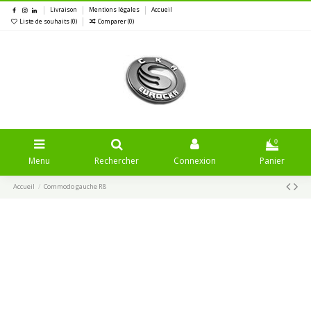
Livraison
Mentions légales
Accueil
Liste de souhaits (
0
)
Comparer (
0
)
0
Menu
Rechercher
Connexion
Panier
Accueil
Commodo gauche R8