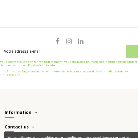
Vous pouvez vous désinscrire à tout moment. Vous trouverez pour cela nos informations de contact
dans les conditions d'utilisation du site.
Enim quis fugiat consequat elit minim nisi eu occaecat occaecat deserunt aliquip nisi ex
deserunt.
Information
Contact us
Nous utilisons des cookies pour améliorer votre expérience sur notre