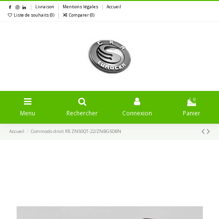
Livraison
Mentions légales
Accueil
Liste de souhaits (
0
)
Comparer (
0
)
0
Menu
Rechercher
Connexion
Panier
Accueil
Commodo droit R8 ZN50QT-22/ZNBG50BN