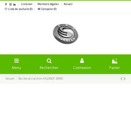
Livraison
Mentions légales
Accueil
Liste de souhaits (
0
)
Comparer (
0
)
0
Menu
Rechercher
Connexion
Panier
Accueil
Bas de caisse droit A5 JJ50QT-30000