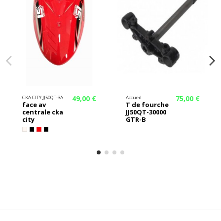
49,00 €
75,00 €
CKA CITY JJ50QT-3A
Accueil
face av
T de fourche
centrale cka
JJ50QT-30000
city
GTR-B