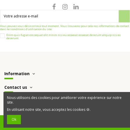
Vous pouvez vous désinscrire à tout moment. Vous trouverez pour cela nos informations de contact
dans les conditions d'utilisation du site.
Enim quis fugiat consequat elit minim nisi eu occaecat occaecat deserunt aliquip nisi ex
deserunt.
Information
Contact us
Nous utilisons des cookies pour améliorer votre expérience sur notre
site.
En utilisant notre site, vous acceptez les cookies 🍪.
Ok