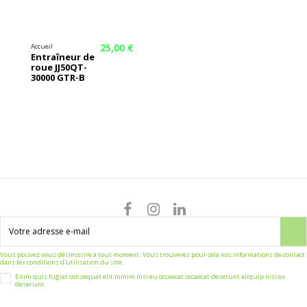
25,00 €
Accueil
Entraîneur de
roue JJ50QT-
30000 GTR-B
Vous pouvez vous désinscrire à tout moment. Vous trouverez pour cela nos informations de contact
dans les conditions d'utilisation du site.
Enim quis fugiat consequat elit minim nisi eu occaecat occaecat deserunt aliquip nisi ex
deserunt.