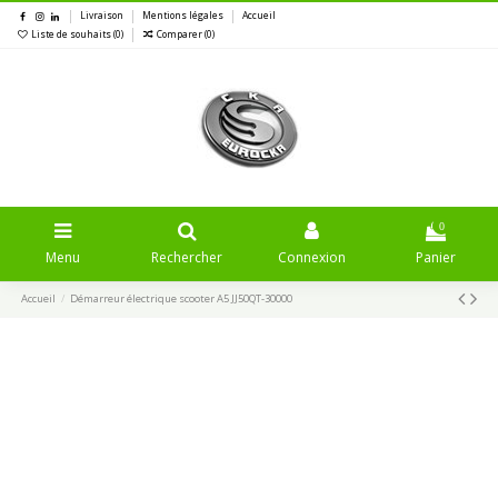
Livraison
Mentions légales
Accueil
Liste de souhaits (
0
)
Comparer (
0
)
0
Menu
Rechercher
Connexion
Panier
Accueil
Démarreur électrique scooter A5 JJ50QT-30000