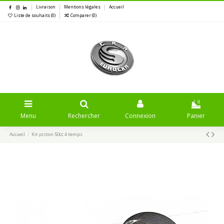
Livraison
Mentions légales
Accueil
Liste de souhaits (
0
)
Comparer (
0
)
0
Menu
Rechercher
Connexion
Panier
Accueil
Kit piston 50cc 4 temps