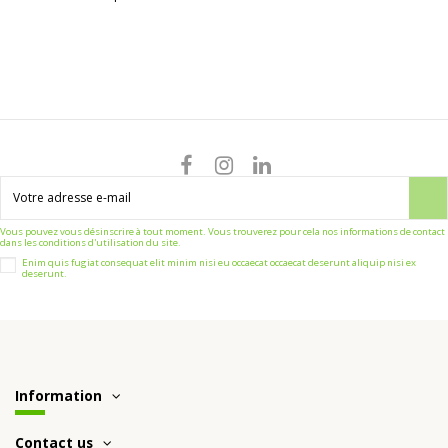
Vous pouvez vous désinscrire à tout moment. Vous trouverez pour cela nos informations de contact
dans les conditions d'utilisation du site.
Enim quis fugiat consequat elit minim nisi eu occaecat occaecat deserunt aliquip nisi ex
deserunt.
Information
Contact us