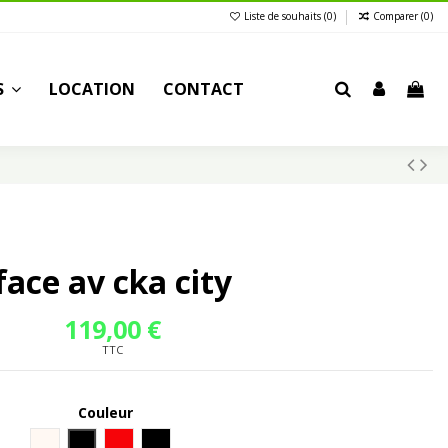
Liste de souhaits (
0
)
Comparer (
0
)
S
LOCATION
CONTACT
face av cka city
119,00 €
TTC
Couleur
Blanc
Noir
Rouge
----------------