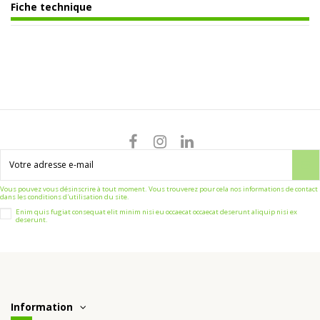
Fiche technique
Vous pouvez vous désinscrire à tout moment. Vous trouverez pour cela nos informations de contact
dans les conditions d'utilisation du site.
Enim quis fugiat consequat elit minim nisi eu occaecat occaecat deserunt aliquip nisi ex
deserunt.
Information