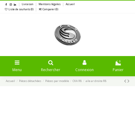
Livraison
Mentions légales
Accueil
Liste de souhaits (
0
)
Comparer (
0
)
0
Menu
Rechercher
Connexion
Panier
Accueil
Pièces détachées
Pièces par modèle
CKA R8
aile ar droite R8