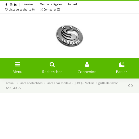
Livraison
Mentions légales
Accueil
Liste de souhaits (
0
)
Comparer (
0
)
0
Menu
Rechercher
Connexion
Panier
Accueil
Pièces détachées
Pièces par modèle
JJ49Q-5 Motrac
grille de sabot
N°2 JJ49Q-5