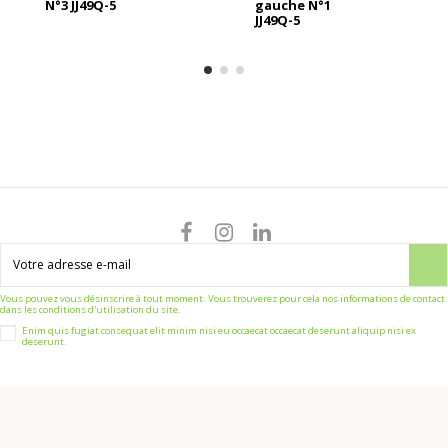
N°3 JJ49Q-5
gauche N°1
JJ49Q-5
Vous pouvez vous désinscrire à tout moment. Vous trouverez pour cela nos informations de contact
dans les conditions d'utilisation du site.
Enim quis fugiat consequat elit minim nisi eu occaecat occaecat deserunt aliquip nisi ex
deserunt.