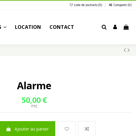
Liste de souhaits (
0
)
Comparer (
0
)
S
LOCATION
CONTACT
Alarme
50,00 €
TTC
Ajouter au panier