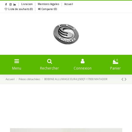
Livraison
Mentions légales
Accueil
Liste de souhaits (
0
)
Comparer (
0
)
0
Menu
Rechercher
Connexion
Panier
Accueil
Pièces détachées
BOBINE ALLUMAGE EUR4 JJ50QT-17000 MATADOR