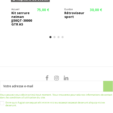
75,00 €
30,00 €
Accueil
Guidon
Kit serrure
Rétroviseur
neiman
sport
JJ50QT-30000
GTR A5
Vous pouvez vous désinscrire à tout moment. Vous trouverez pour cela nos informations de contact
dans les conditions d'utilisation du site.
Enim quis fugiat consequat elit minim nisi eu occaecat occaecat deserunt aliquip nisi ex
deserunt.