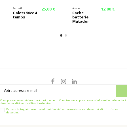
25,00 €
12,00 €
Accueil
Accueil
Galets 50cc 4
Cache
temps
batterie
Matador
Vous pouvez vous désinscrire à tout moment. Vous trouverez pour cela nos informations de contact
dans les conditions d'utilisation du site.
Enim quis fugiat consequat elit minim nisi eu occaecat occaecat deserunt aliquip nisi ex
deserunt.