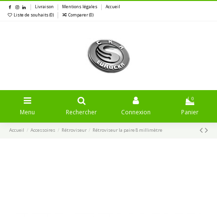
Livraison
Mentions légales
Accueil
Liste de souhaits (
0
)
Comparer (
0
)
0
Menu
Rechercher
Connexion
Panier
Accueil
Accessoires
Rétroviseur
Rétroviseur la paire 8 millimètre