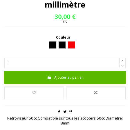
millimètre
30,00 €
TTC
Couleur
Noir
gris foncé
Rouge
Ajouter au panier
Rétroviseur 50cc Compatible sur tous les scooters 50cc Diametre:
8mm