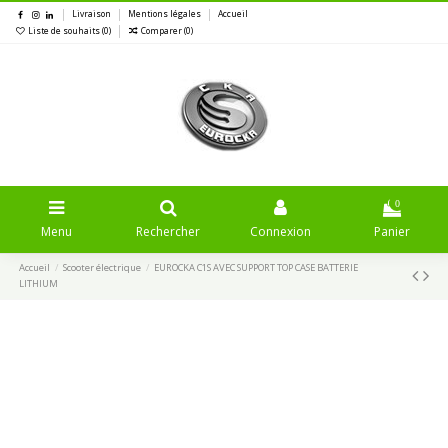
Livraison
Mentions légales
Accueil
Liste de souhaits (
0
)
Comparer (
0
)
0
Menu
Rechercher
Connexion
Panier
Accueil
Scooter électrique
EUROCKA C1S AVEC SUPPORT TOP CASE BATTERIE
LITHIUM