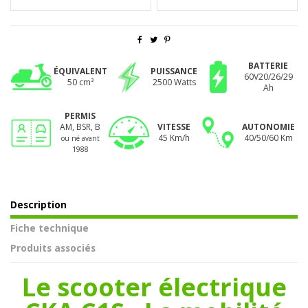
BATTERIE
ÉQUIVALENT
PUISSANCE
60V20/26/29
50 cm³
2500 Watts
Ah
PERMIS
AM, BSR, B
VITESSE
AUTONOMIE
45 Km/h
40/50/60 Km
ou né avant
1988
Description
Fiche technique
Produits associés
Le scooter électrique