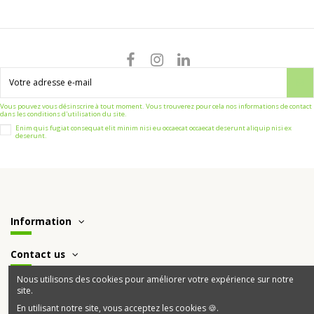
Vous pouvez vous désinscrire à tout moment. Vous trouverez pour cela nos informations de contact
dans les conditions d'utilisation du site.
Enim quis fugiat consequat elit minim nisi eu occaecat occaecat deserunt aliquip nisi ex
deserunt.
Information
Contact us
Nous utilisons des cookies pour améliorer votre expérience sur notre
site.
En utilisant notre site, vous acceptez les cookies 🍪.