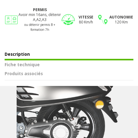
PERMIS
Avoir min 16ans, détenir
VITESSE
AUTONOMIE
A,A2,A3
80 Km/h
120 Km
ou détenir permis B +
formation 7h
Description
Fiche technique
Produits associés