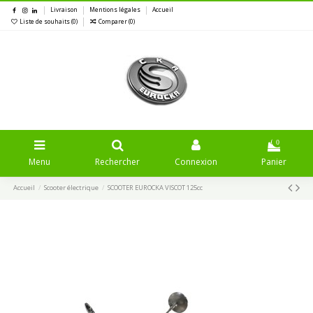
Livraison
Mentions légales
Accueil
Liste de souhaits (
0
)
Comparer (
0
)
0
Menu
Rechercher
Connexion
Panier
Accueil
Scooter électrique
SCOOTER EUROCKA VISCOT 125cc
Promo !