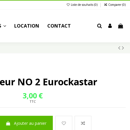
Liste de souhaits (
0
)
Comparer (
0
)
S
LOCATION
CONTACT
teur NO 2 Eurockastar
3,00 €
TTC
Ajouter au panier