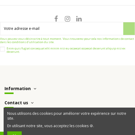
Vous pouvez vous désinscrire à tout moment. Vous trouverez pour cela nos informations de contact
dans les conditions d'utilisation du site.
Enim quis fugiat consequat elit minim nisi eu occaecat occaecat deserunt aliquip nisi ex
deserunt.
Information
Contact us
Nous utilisons des cookies pour améliorer votre expérience sur notre
site.
En utilisant notre site, vous acceptez les cookies 🍪.