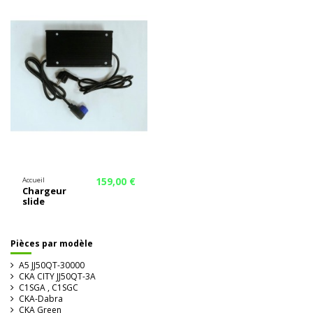
159,00 €
Accueil
Chargeur
slide
Pièces par modèle
A5 JJ50QT-30000
CKA CITY JJ50QT-3A
C1SGA , C1SGC
CKA-Dabra
CKA Green