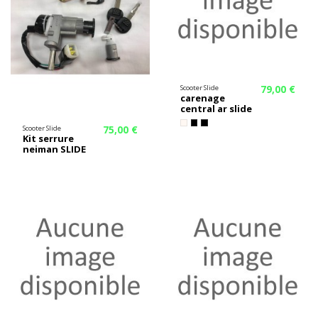
79,00 €
Scooter Slide
carenage
central ar slide
75,00 €
Scooter Slide
Kit serrure
neiman SLIDE