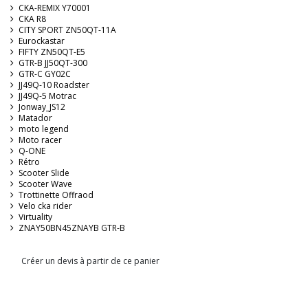
CKA-REMIX Y70001
CKA R8
CITY SPORT ZN50QT-11A
Eurockastar
FIFTY ZN50QT-E5
GTR-B JJ50QT-300
GTR-C GY02C
JJ49Q-10 Roadster
JJ49Q-5 Motrac
Jonway_JS12
Matador
moto legend
Moto racer
Q-ONE
Rétro
Scooter Slide
Scooter Wave
Trottinette Offraod
Velo cka rider
Virtuality
ZNAY50BN45ZNAYB GTR-B
Créer un devis à partir de ce panier