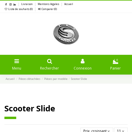
Livraison
Mentions légales
Accueil
Liste de souhaits (
0
)
Comparer (
0
)
0
Menu
Rechercher
Connexion
Panier
Accueil
Pièces détachées
Pièces par modèle
Scooter Slide
Scooter Slide
Prix, croissant
11