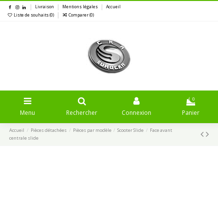
Livraison
Mentions légales
Accueil
Liste de souhaits (
0
)
Comparer (
0
)
0
Menu
Rechercher
Connexion
Panier
Accueil
Pièces détachées
Pièces par modèle
Scooter Slide
Face avant
centrale slide