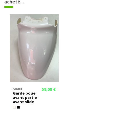
acheté...
59,00 €
Accueil
Garde boue
avant partie
avant slide