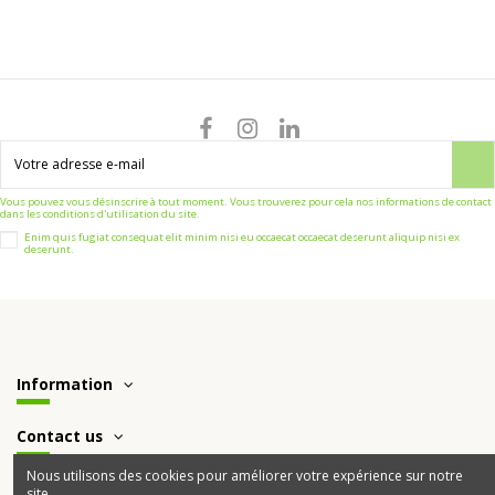
Vous pouvez vous désinscrire à tout moment. Vous trouverez pour cela nos informations de contact
dans les conditions d'utilisation du site.
Enim quis fugiat consequat elit minim nisi eu occaecat occaecat deserunt aliquip nisi ex
deserunt.
Information
Contact us
Nous utilisons des cookies pour améliorer votre expérience sur notre
site.