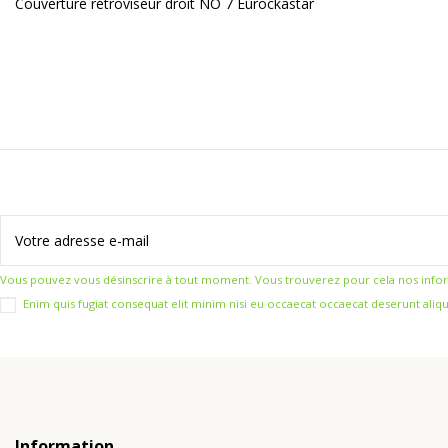
Couverture rétroviseur droit NO 7 Eurockastar
Vous pouvez vous désinscrire à tout moment. Vous trouverez pour cela nos informat
Enim quis fugiat consequat elit minim nisi eu occaecat occaecat deserunt aliqu
Information