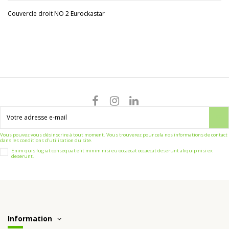
Couvercle droit NO 2 Eurockastar
Vous pouvez vous désinscrire à tout moment. Vous trouverez pour cela nos informations de contact
dans les conditions d'utilisation du site.
Enim quis fugiat consequat elit minim nisi eu occaecat occaecat deserunt aliquip nisi ex
deserunt.
Information