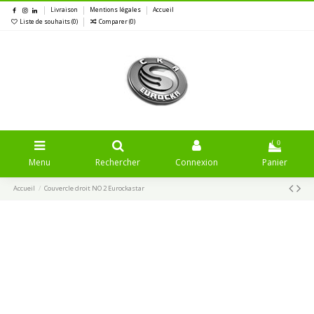
Livraison
Mentions légales
Accueil
Liste de souhaits (
0
)
Comparer (
0
)
0
Menu
Rechercher
Connexion
Panier
Accueil
Couvercle droit NO 2 Eurockastar