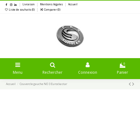
Livraison
Mentions légales
Accueil
Liste de souhaits (
0
)
Comparer (
0
)
0
Menu
Rechercher
Connexion
Panier
Accueil
Couvercle gauche NO 3 Eurockastar