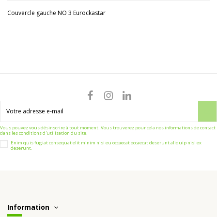
Couvercle gauche NO 3 Eurockastar
Vous pouvez vous désinscrire à tout moment. Vous trouverez pour cela nos informations de contact
dans les conditions d'utilisation du site.
Enim quis fugiat consequat elit minim nisi eu occaecat occaecat deserunt aliquip nisi ex
deserunt.
Information