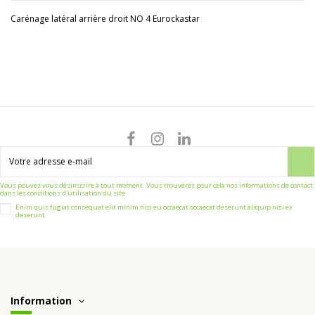
Carénage latéral arrière droit NO 4 Eurockastar
Vous pouvez vous désinscrire à tout moment. Vous trouverez pour cela nos informations de contact
dans les conditions d'utilisation du site.
Enim quis fugiat consequat elit minim nisi eu occaecat occaecat deserunt aliquip nisi ex
deserunt.
Information