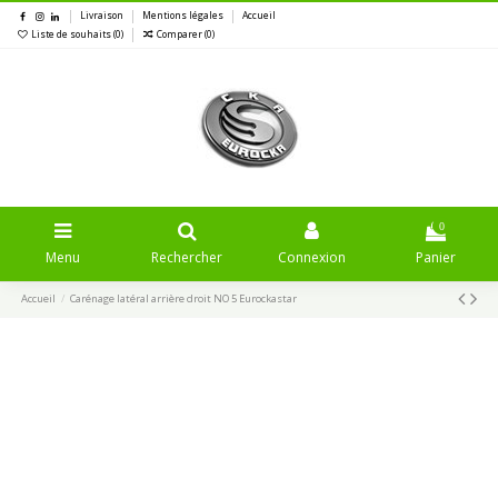
Livraison
Mentions légales
Accueil
Liste de souhaits (
0
)
Comparer (
0
)
0
Menu
Rechercher
Connexion
Panier
Accueil
Carénage latéral arrière droit NO 5 Eurockastar