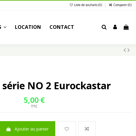
Liste de souhaits (
0
)
Comparer (
0
)
S
LOCATION
CONTACT
 série NO 2 Eurockastar
5,00 €
TTC
Ajouter au panier