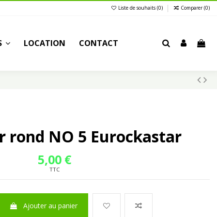
Liste de souhaits (
0
)
Comparer (
0
)
S
LOCATION
CONTACT
r rond NO 5 Eurockastar
5,00 €
TTC
Ajouter au panier