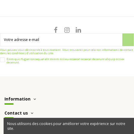
Vous pouvez vous désinscrire à tout moment. Vous trouverez pour cela nos informations de contact
dans les conditions d'utilisation du site.
Enim quis fugiat consequat elit minim nisi eu occaecat occaecat deserunt aliquip nisi ex
deserunt.
Information
Contact us
Nous utilisons des cookies pour améliorer votre expérience sur notre
site.