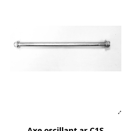
Axe oscillant ar C1S