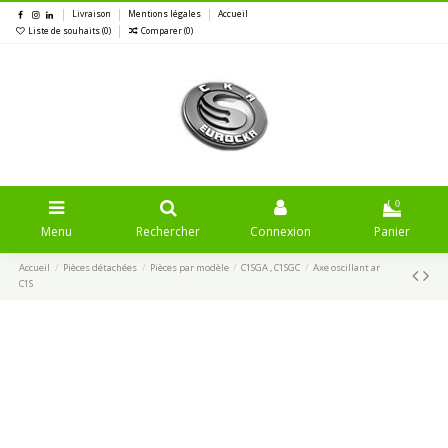
Livraison
Mentions légales
Accueil
Liste de souhaits (
0
)
Comparer (
0
)
0
Menu
Rechercher
Connexion
Panier
Accueil
Pièces détachées
Pièces par modèle
C1SGA , C1SGC
Axe oscillant ar
C1S