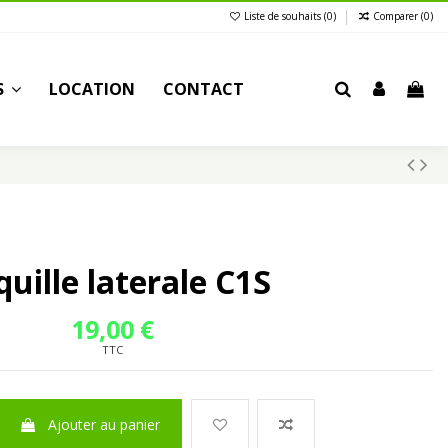
Liste de souhaits (
0
)
Comparer (
0
)
S
LOCATION
CONTACT
uille laterale C1S
19,00 €
TTC
Ajouter au panier