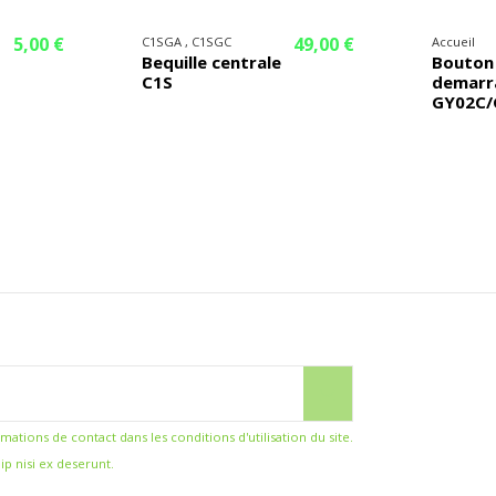
5,00 €
49,00 €
C1SGA , C1SGC
Accueil
Bequille centrale
Bouton
C1S
demarr
GY02C/
ions de contact dans les conditions d'utilisation du site.
ip nisi ex deserunt.