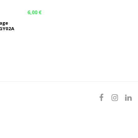
6,00 €
age
GY02A