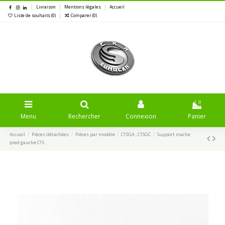
Livraison
Mentions légales
Accueil
Liste de souhaits (
0
)
Comparer (
0
)
0
Menu
Rechercher
Connexion
Panier
Accueil
Pièces détachées
Pièces par modèle
C1SGA , C1SGC
Support mache
pied gauche C1S