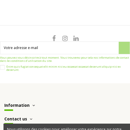
Vous pouvez vous désinscrire à tout moment. Vous trouverez pour cela nos informations de contact
dans les conditions d'utilisation du site.
Enim quis fugiat consequat elit minim nisi eu occaecat occaecat deserunt aliquip nisi ex
deserunt.
Information
Contact us
Nous utilisons des cookies pour améliorer votre expérience sur notre